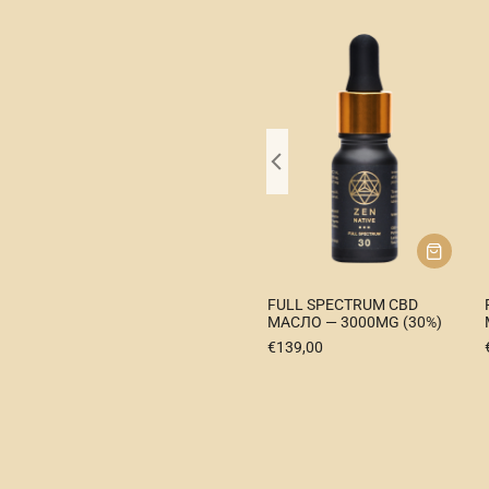
ВИТАМИН+ КБД КАПСУЛЫ
M
FULL SPECTRUM CBD
2100 МГ + ПОЛНЫЙ
МАСЛО — 3000MG (30%)
СПЕКТР 15% КБД 1500 МГ
€
139,00
€
170,00
€
149,00