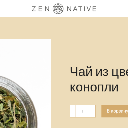
Чай из цв
конопли
В корзин