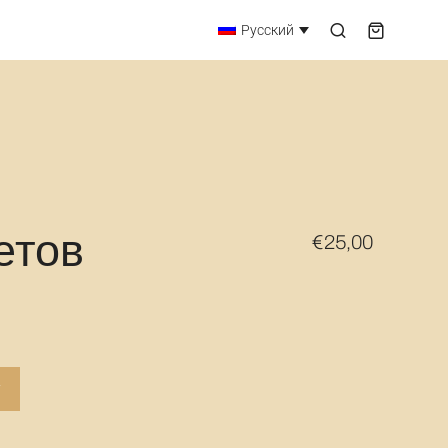
Русский
Русский
етов
€
25,00
у