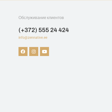
Обслуживание клиентов
(+372) 555 24 424
info@zennative.ee
Zen Native предлагает уникальные продукты CBD и услуги массажа. Достигайте равновесия и исцеляйтесь естественным образом. Магазин CBD и массажный салон Zen Native находится в Таллинне по адресу Kivisilla 6 / Tartu mnt. 6.