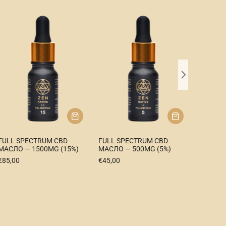
FULL S
FULL SPECTRUM CBD
FULL SPECTRUM CBD
РАСПР
МАСЛО — 1500MG (15%)
МАСЛО — 500MG (5%)
КОНОПЛ
€
85,00
€
45,00
В ЭСТО
€
45,00